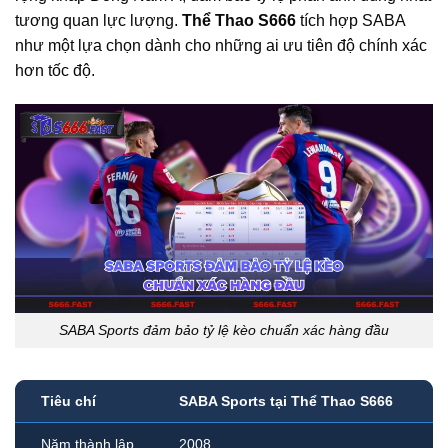
tương quan lực lượng.
Thể Thao S666
tích hợp SABA
như một lựa chọn dành cho những ai ưu tiên độ chính xác
hơn tốc độ.
SABA Sports đảm bảo tỷ lệ kèo chuẩn xác hàng đầu
Tiêu chí
SABA Sports tại Thể Thao S666
Năm thành lập
2008