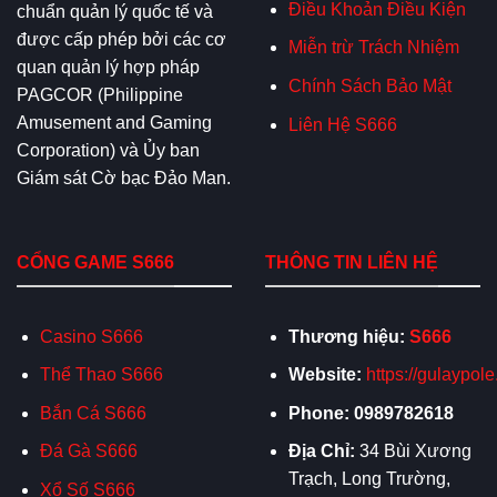
Điều Khoản Điều Kiện
chuẩn quản lý quốc tế và
được cấp phép bởi các cơ
Miễn trừ Trách Nhiệm
quan quản lý hợp pháp
Chính Sách Bảo Mật
PAGCOR (Philippine
Amusement and Gaming
Liên Hệ S666
Corporation) và Ủy ban
Giám sát Cờ bạc Đảo Man.
CỔNG GAME S666
THÔNG TIN LIÊN HỆ
Casino S666
Thương hiệu:
S666
Thể Thao S666
Website:
https://gulaypole.
Bắn Cá S666
Phone:
0989782618
Đá Gà S666
Địa Chỉ:
34 Bùi Xương
Trạch, Long Trường,
Xổ Số S666