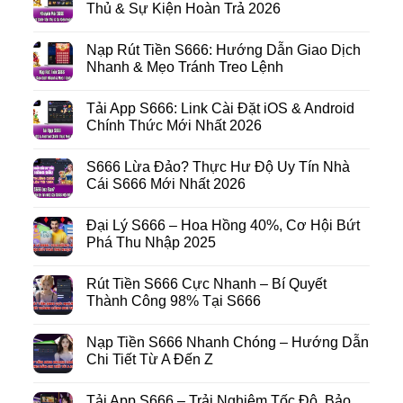
Thủ & Sự Kiện Hoàn Trả 2026
Nạp Rút Tiền S666: Hướng Dẫn Giao Dịch
Nhanh & Mẹo Tránh Treo Lệnh
Tải App S666: Link Cài Đặt iOS & Android
Chính Thức Mới Nhất 2026
S666 Lừa Đảo? Thực Hư Độ Uy Tín Nhà
Cái S666 Mới Nhất 2026
Đại Lý S666 – Hoa Hồng 40%, Cơ Hội Bứt
Phá Thu Nhập 2025
Rút Tiền S666 Cực Nhanh – Bí Quyết
Thành Công 98% Tại S666
Nạp Tiền S666 Nhanh Chóng – Hướng Dẫn
Chi Tiết Từ A Đến Z
Tải App S666 – Trải Nghiệm Tốc Độ, Bảo