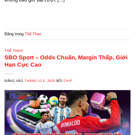
TIẾP TỤC ĐỌC
→
Đăng trong
Thể Thao
THỂ THAO
SBO Sport – Odds Chuẩn, Margin Thấp, Giới
Hạn Cực Cao
ĐĂNG VÀO
THÁNG 12 6, 2025
BỞI
CHIP