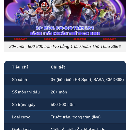
20+ môn, 500-800 trận live bằng 1 tài khoản Thể Thao S666
Tiêu chí
Chi tiết
Số sảnh
3+ (tiêu biểu FB Sport, SABA, CMD368)
Số môn thi đấu
20+ môn
Số trận/ngày
500-800 trận
Loại cược
Trước trận, trong trận (live)
Định dạng
Châu Á, châu Âu, Malay, Indo