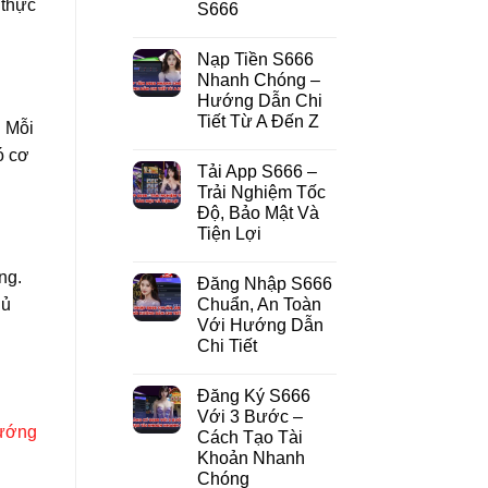
 thực
S666
Nạp Tiền S666
Nhanh Chóng –
Hướng Dẫn Chi
Tiết Từ A Đến Z
. Mỗi
ó cơ
Tải App S666 –
Trải Nghiệm Tốc
Độ, Bảo Mật Và
Tiện Lợi
ng.
Đăng Nhập S666
Chuẩn, An Toàn
hủ
Với Hướng Dẫn
Chi Tiết
Đăng Ký S666
Với 3 Bước –
ướng
Cách Tạo Tài
Khoản Nhanh
Chóng