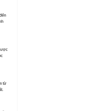
 đến
nh
 cược
ộc
m từ
t.