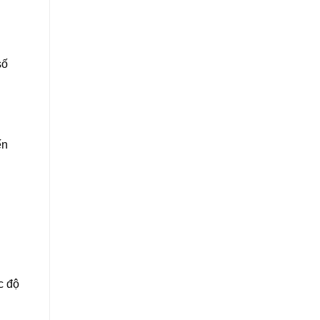
số
ến
c độ