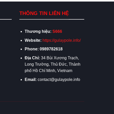
THÔNG TIN LIÊN HỆ
Thương hiệu:
S666
Website:
https://gulaypole.info/
Phone:
0989782618
Địa Chỉ:
34 Bùi Xương Trạch,
Long Trường, Thủ Đức, Thành
phố Hồ Chí Minh, Vietnam
Email:
contact@gulaypole.info