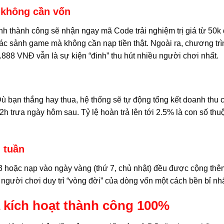
p không cần vốn
nh thành công sẽ nhận ngay mã Code trải nghiệm trị giá từ 50k
các sảnh game mà không cần nạp tiền thật. Ngoài ra, chương trì
.888 VNĐ vẫn là sự kiện “đinh” thu hút nhiều người chơi nhất.
Dù bạn thắng hay thua, hệ thống sẽ tự động tổng kết doanh thu
12h trưa ngày hôm sau. Tỷ lệ hoàn trả lên tới 2.5% là con số thu
 tuần
 3 hoặc nạp vào ngày vàng (thứ 7, chủ nhật) đều được cộng thê
 người chơi duy trì “vòng đời” của dòng vốn một cách bền bỉ nhấ
 kích hoạt thành công 100%