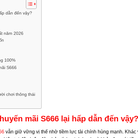
hấp dẫn đến vậy?
ất năm 2026
vốn
ông 100%
mãi S666
ời chơi thông thái
khuyến mãi S666 lại hấp dẫn đến vậy
66
vẫn giữ vững vị thế nhờ tiềm lực tài chính hùng mạnh. Khác 