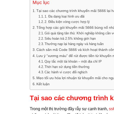
Mục lục
Tại sao các chương trình khuyến mãi S666 lại 
1. Đa dạng loại hình ưu đãi
2. Điều kiện vòng cược hợp lý
Tổng hợp các gói khuyến mãi S666 bùng nổ nh
Gói quà tặng tân thủ: Khởi nghiệp không cần 
Siêu hoàn trả 2.5% không giới hạn
Thưởng nạp lại hàng ngày và hàng tuần
Cách săn mã Code S666 và kích hoạt thành c
Lưu ý “xương máu” để rút được tiền từ khuyến 
Quy tắc một tài khoản – một địa chỉ IP
Thời hạn sử dụng tiền thưởng
Các hành vi cược đối nghịch
Mẹo tối ưu hóa lợi nhuận từ khuyến mãi cho ngư
Kết luận
Tại sao các chương trình 
Trong một thị trường đầy rẫy sự cạnh tranh,
ss