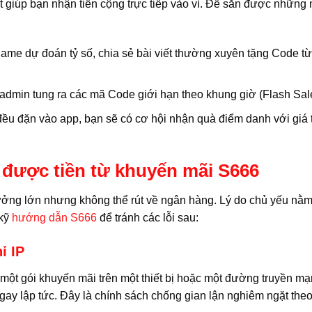
t giúp bạn nhận tiền cộng trực tiếp vào ví. Để săn được những
ame dự đoán tỷ số, chia sẻ bài viết thường xuyên tặng Code t
admin tung ra các mã Code giới hạn theo khung giờ (Flash Sal
u đặn vào app, bạn sẽ có cơ hội nhận quà điểm danh với giá t
 được tiền từ khuyến mãi S666
thưởng lớn nhưng không thể rút về ngân hàng. Lý do chủ yếu nằ
 kỹ
hướng dẫn S666
để tránh các lỗi sau:
ỉ IP
một gói khuyến mãi trên một thiết bị hoặc một đường truyền mạ
gay lập tức. Đây là chính sách chống gian lận nghiêm ngặt theo