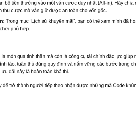
 bộ tiền thưởng vào một ván cược duy nhất (All-in). Hãy chia
nh thu cược mà vẫn giữ được an toàn cho vốn gốc.
n:
Trong mục “Lịch sử khuyến mãi”, bạn có thể xem mình đã h
 chơi phù hợp.
 là món quà tinh thần mà còn là công cụ tài chính đắc lực giúp
 tỉnh táo, tuân thủ đúng quy định và nắm vững các bước trong c
i ưu đãi này là hoàn toàn khả thi.
y để trở thành người tiếp theo nhận được những mã Code khủn