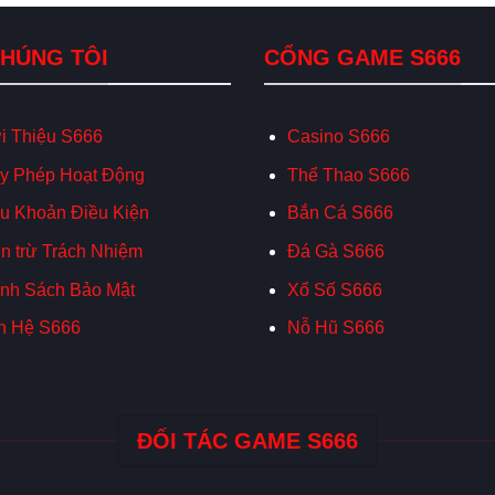
CHÚNG TÔI
CỔNG GAME S666
i Thiệu S666
Casino S666
y Phép Hoạt Động
Thể Thao S666
u Khoản Điều Kiện
Bắn Cá S666
n trừ Trách Nhiệm
Đá Gà S666
nh Sách Bảo Mật
Xổ Số S666
n Hệ S666
Nỗ Hũ S666
ĐỐI TÁC GAME S666