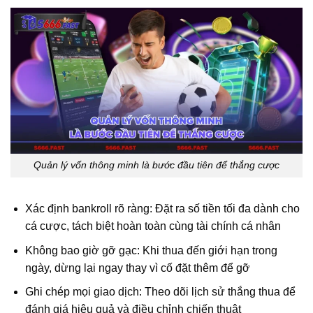
Quản lý vốn thông minh là bước đầu tiên để thắng cược
Xác định bankroll rõ ràng: Đặt ra số tiền tối đa dành cho
cá cược, tách biệt hoàn toàn cùng tài chính cá nhân
Không bao giờ gỡ gạc: Khi thua đến giới hạn trong
ngày, dừng lại ngay thay vì cố đặt thêm để gỡ
Ghi chép mọi giao dịch: Theo dõi lịch sử thắng thua để
đánh giá hiệu quả và điều chỉnh chiến thuật