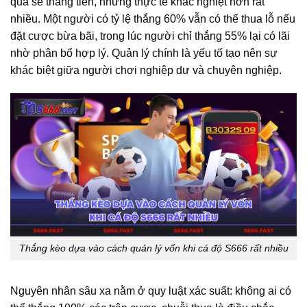
quả sẽ thắng tiền, nhưng thực tế khắc nghiệt hơn rất
nhiều. Một người có tỷ lệ thắng 60% vẫn có thể thua lỗ nếu
đặt cược bừa bãi, trong lúc người chỉ thắng 55% lại có lãi
nhờ phân bổ hợp lý. Quản lý chính là yếu tố tạo nên sự
khác biệt giữa người chơi nghiệp dư và chuyên nghiệp.
Thắng kèo dựa vào cách quản lý vốn khi cá độ S666 rất nhiều
Nguyên nhân sâu xa nằm ở quy luật xác suất: không ai có