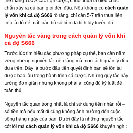
thể thắng 100% các trận cược, chuỗi thua là điều chắc
chắn xảy ra dù bạn giỏi đến đâu. Nếu không có
cách quản
lý vốn khi cá độ S666
rõ ràng, chỉ cần 5-7 trận thua liên
tiếp là đủ để mất toàn bộ số tiền đã tích lũy trước đó.
Nguyên tắc vàng trong cách quản lý vốn khi
cá độ S666
Trước lúc tìm hiểu các phương pháp cụ thể, bạn cần nắm
vững những nguyên tắc nền tảng mà mọi cách quản lý đều
dựa trên. Đây là bước đầu tiên quyết định bạn sẽ tồn tại
được bao lâu trong hành trình cá cược. Những quy tắc này
tưởng đơn giản nhưng không phải ai cũng đủ kỷ luật để
tuân thủ.
Nguyên tắc quan trọng nhất là chỉ sử dụng tiền nhàn rỗi –
số tiền mà nếu mất đi cũng không ảnh hưởng đến cuộc
sống hàng ngày của bạn. Dưới đây là những nguyên tắc
cốt lõi mà
cách quản lý vốn khi cá độ S666
khuyến nghị: