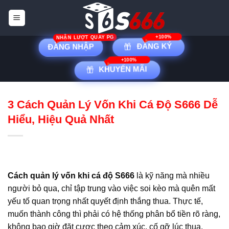
Bỏ
qua
nội
dung
ĐĂNG KÝ
ĐĂNG NHẬP
KHUYẾN MÃI
3 Cách Quản Lý Vốn Khi Cá Độ S666 Dễ
Hiểu, Hiệu Quả Nhất
Cách quản lý vốn khi cá độ S666
là kỹ năng mà nhiều
người bỏ qua, chỉ tập trung vào việc soi kèo mà quên mất
yếu tố quan trọng nhất quyết định thắng thua. Thực tế,
muốn thành công thì phải có hệ thống phân bổ tiền rõ ràng,
không bao giờ đặt cược theo cảm xúc, cố gỡ lúc thua.