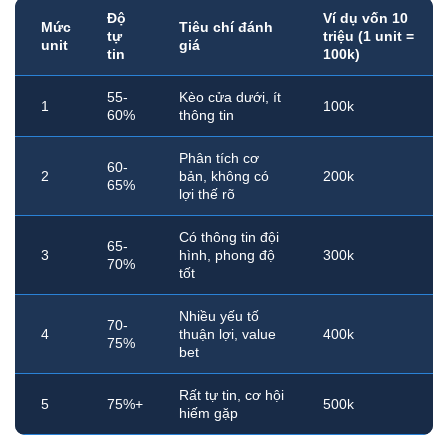
Độ
Ví dụ vốn 10
Mức
Tiêu chí đánh
tự
triệu (1 unit =
unit
giá
tin
100k)
55-
Kèo cửa dưới, ít
1
100k
60%
thông tin
Phân tích cơ
60-
2
bản, không có
200k
65%
lợi thế rõ
Có thông tin đội
65-
3
hình, phong độ
300k
70%
tốt
Nhiều yếu tố
70-
4
thuận lợi, value
400k
75%
bet
Rất tự tin, cơ hội
5
75%+
500k
hiếm gặp