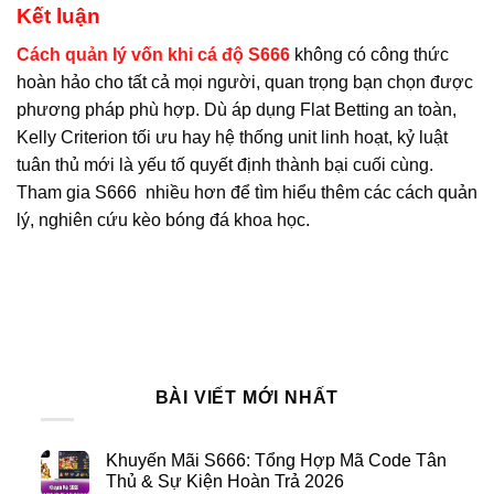
Kết luận
Cách quản lý vốn khi cá độ S666
không có công thức
hoàn hảo cho tất cả mọi người, quan trọng bạn chọn được
phương pháp phù hợp. Dù áp dụng Flat Betting an toàn,
Kelly Criterion tối ưu hay hệ thống unit linh hoạt, kỷ luật
tuân thủ mới là yếu tố quyết định thành bại cuối cùng.
Tham gia S666 nhiều hơn để tìm hiểu thêm các cách quản
lý, nghiên cứu kèo bóng đá khoa học.
BÀI VIẾT MỚI NHẤT
Khuyến Mãi S666: Tổng Hợp Mã Code Tân
Thủ & Sự Kiện Hoàn Trả 2026