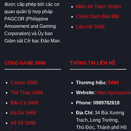
được cấp phép bởi các cơ
Miễn trừ Trách Nhiệm
quan quản lý hợp pháp
Chính Sách Bảo Mật
PAGCOR (Philippine
Amusement and Gaming
Liên Hệ S666
Corporation) và Ủy ban
Giám sát Cờ bạc Đảo Man.
CỔNG GAME S666
THÔNG TIN LIÊN HỆ
Casino S666
Thương hiệu:
S666
Thể Thao S666
Website:
https://gulaypole.
Bắn Cá S666
Phone:
0989782618
Đá Gà S666
Địa Chỉ:
34 Bùi Xương
Trạch, Long Trường,
Xổ Số S666
Thủ Đức, Thành phố Hồ