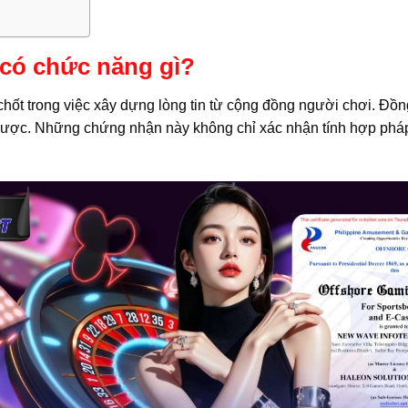
 có chức năng gì?
 chốt trong việc xây dựng lòng tin từ cộng đồng người chơi. Đồ
 cược. Những chứng nhận này không chỉ xác nhận tính hợp pháp