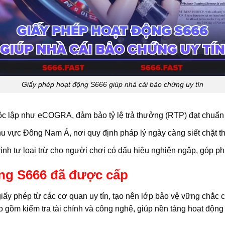
Giấy phép hoạt động S666 giúp nhà cái bảo chứng uy tín
ộc lập như eCOGRA, đảm bảo tỷ lệ trả thưởng (RTP) đạt chuẩn 
hu vực Đông Nam Á, nơi quy định pháp lý ngày càng siết chặt 
rình tự loại trừ cho người chơi có dấu hiệu nghiện ngập, góp 
ộng S666 đã được cấp
ấy phép từ các cơ quan uy tín, tạo nên lớp bảo vệ vững chắc
o gồm kiểm tra tài chính và công nghệ, giúp nền tảng hoạt động