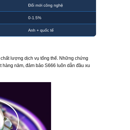
Đổi mới công nghệ
0-1.5%
Anh + quốc tế
o chất lượng dịch vụ tổng thể. Những chứng
hật hàng năm, đảm bảo S666 luôn dẫn đầu xu