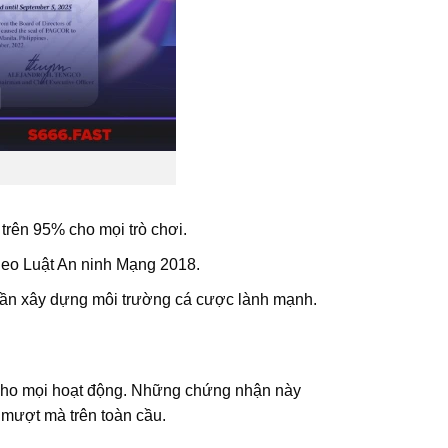
trên 95% cho mọi trò chơi.
theo Luật An ninh Mạng 2018.
phần xây dựng môi trường cá cược lành mạnh.
 cho mọi hoạt động. Những chứng nhận này
 mượt mà trên toàn cầu.