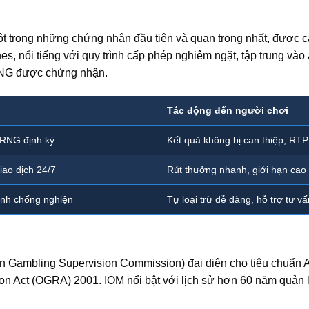
trong những chứng nhận đầu tiên và quan trọng nhất, được cấ
 nổi tiếng với quy trình cấp phép nghiêm ngặt, tập trung vào a
NG được chứng nhận.
Tác động đến người chơi
 RNG định kỳ
Kết quả không bị can thiệp, RT
iao dịch 24/7
Rút thưởng nhanh, giới hạn cao 
ình chống nghiện
Tự loại trừ dễ dàng, hỗ trợ tư v
an Gambling Supervision Commission) đại diện cho tiêu chuẩn
n Act (OGRA) 2001. IOM nổi bật với lịch sử hơn 60 năm quản lý