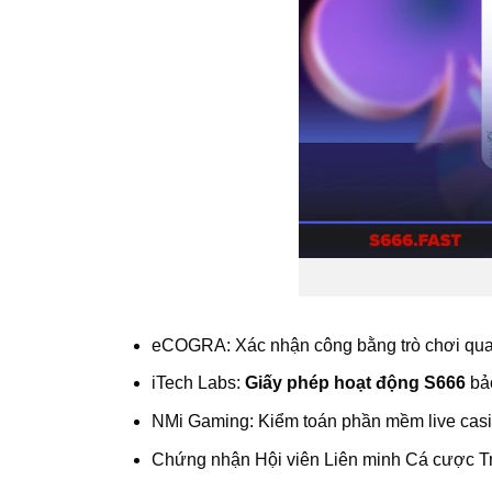
eCOGRA: Xác nhận công bằng trò chơi qua k
iTech Labs:
Giấy phép hoạt động S666
bảo
NMi Gaming: Kiểm toán phần mềm live casi
Chứng nhận Hội viên Liên minh Cá cược Trá