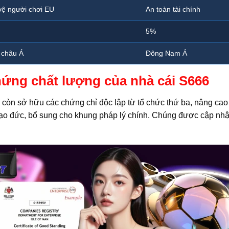
vệ người chơi EU
An toàn tài chính
5%
 châu Á
Đông Nam Á
ứng chất lượng của nhà cái S666
i còn sở hữu các chứng chỉ độc lập từ tổ chức thứ ba, nâng ca
 đạo đức, bổ sung cho khung pháp lý chính. Chúng được cập n