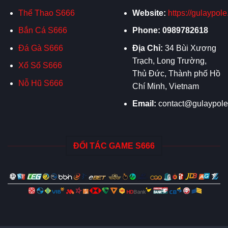
Thể Thao S666
Website:
https://gulaypole.
Bắn Cá S666
Phone:
0989782618
Đá Gà S666
Địa Chỉ:
34 Bùi Xương
Trạch, Long Trường,
Xổ Số S666
Thủ Đức, Thành phố Hồ
Nỗ Hũ S666
Chí Minh, Vietnam
Email:
contact@gulaypole.
ĐỐI TÁC GAME S666