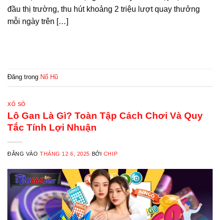
đầu thị trường, thu hút khoảng 2 triệu lượt quay thưởng
mỗi ngày trên […]
TIẾP TỤC ĐỌC
→
Đăng trong
Nổ Hũ
XỔ SỐ
Lô Gan Là Gì? Toàn Tập Cách Chơi Và Quy
Tắc Tính Lợi Nhuận
ĐĂNG VÀO
THÁNG 12 6, 2025
BỞI
CHIP