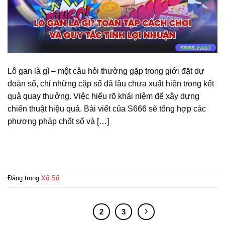
Lô gan là gì – một câu hỏi thường gặp trong giới đặt dự
đoán số, chỉ những cặp số đã lâu chưa xuất hiện trong kết
quả quay thưởng. Việc hiểu rõ khái niệm để xây dựng
chiến thuật hiệu quả. Bài viết của S666 sẽ tổng hợp các
phương pháp chốt số và […]
TIẾP TỤC ĐỌC
→
Đăng trong
Xổ Số
1
2
3