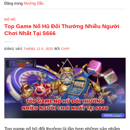
Đăng trong
Hướng Dẫn
NỔ HŨ
Top Game Nổ Hũ Đổi Thưởng Nhiều Người
Chơi Nhất Tại S666
ĐĂNG VÀO
THÁNG 12 6, 2025
BỞI
CHIP
Top game nổ hũ đổi thưởng là tập hợp những sản phẩm