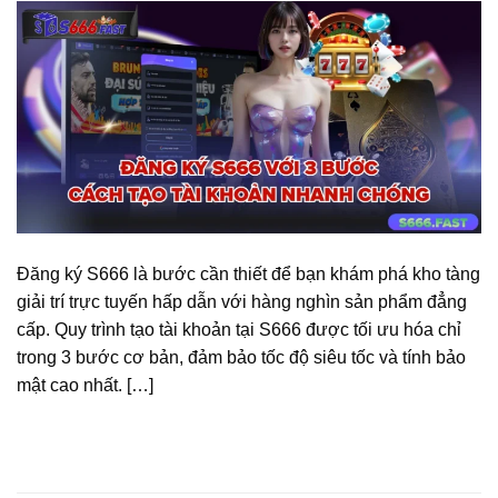
Đăng ký S666 là bước cần thiết để bạn khám phá kho tàng
giải trí trực tuyến hấp dẫn với hàng nghìn sản phẩm đẳng
cấp. Quy trình tạo tài khoản tại S666 được tối ưu hóa chỉ
trong 3 bước cơ bản, đảm bảo tốc độ siêu tốc và tính bảo
mật cao nhất. […]
TIẾP TỤC ĐỌC
→