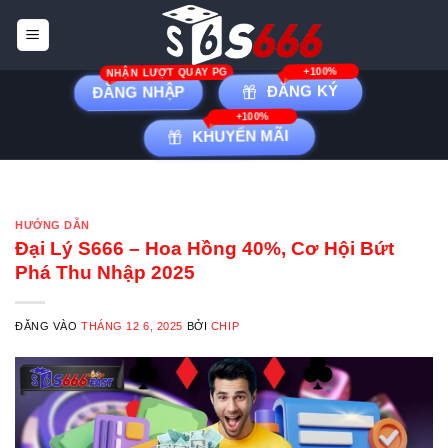
Bỏ
qua
nội
dung
ĐĂNG KÝ
ĐĂNG NHẬP
KHUYẾN MÃI
HƯỚNG DẪN
Đại Lý S666 – Hoa Hồng 40%, Cơ Hội Bứt
Phá Thu Nhập 2025
ĐĂNG VÀO
THÁNG 12 6, 2025
BỞI
CHIP