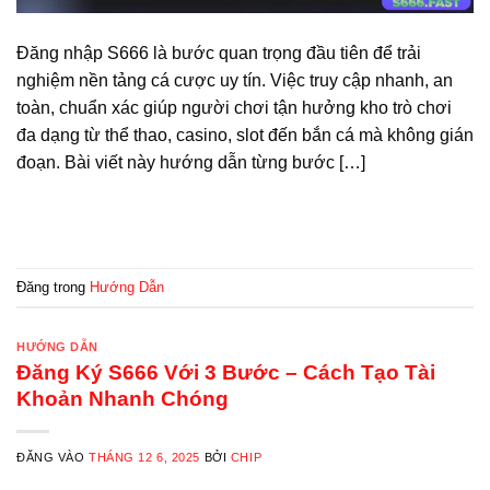
Đăng nhập S666 là bước quan trọng đầu tiên để trải
nghiệm nền tảng cá cược uy tín. Việc truy cập nhanh, an
toàn, chuẩn xác giúp người chơi tận hưởng kho trò chơi
đa dạng từ thể thao, casino, slot đến bắn cá mà không gián
đoạn. Bài viết này hướng dẫn từng bước […]
TIẾP TỤC ĐỌC
→
Đăng trong
Hướng Dẫn
HƯỚNG DẪN
Đăng Ký S666 Với 3 Bước – Cách Tạo Tài
Khoản Nhanh Chóng
ĐĂNG VÀO
THÁNG 12 6, 2025
BỞI
CHIP