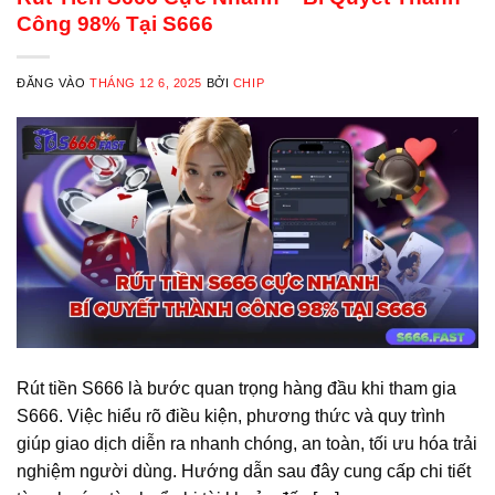
Công 98% Tại S666
ĐĂNG VÀO
THÁNG 12 6, 2025
BỞI
CHIP
Rút tiền S666 là bước quan trọng hàng đầu khi tham gia
S666. Việc hiểu rõ điều kiện, phương thức và quy trình
giúp giao dịch diễn ra nhanh chóng, an toàn, tối ưu hóa trải
nghiệm người dùng. Hướng dẫn sau đây cung cấp chi tiết